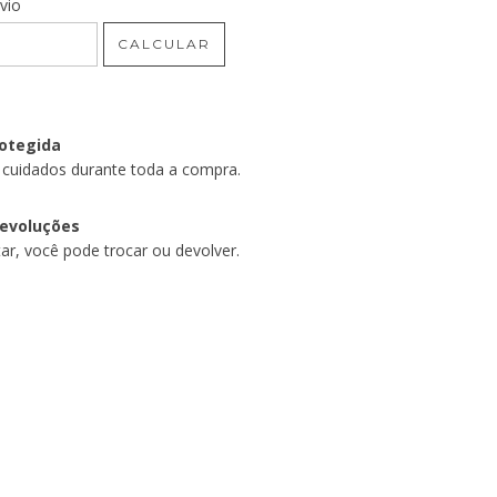
CEP:
vio
ALTERAR CEP
CALCULAR
otegida
 cuidados durante toda a compra.
devoluções
ar, você pode trocar ou devolver.