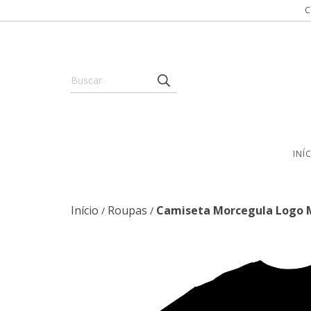
C
INÍ
Início
Roupas
Camiseta Morcegula Logo M
/
/