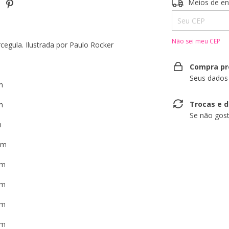
Entregas para o 
Meios de en
Não sei meu CEP
gula. Ilustrada por Paulo Rocker
:
Compra pr
Seus dados
cm
Trocas e 
cm
Se não gost
m
 cm
 cm
 cm
 cm
 cm