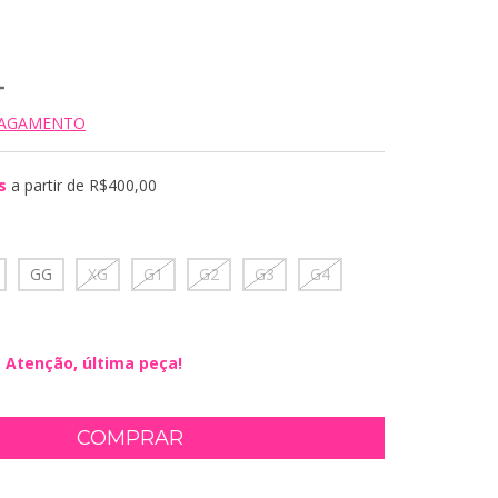
PAGAMENTO
s
a partir de
R$400,00
GG
XG
G1
G2
G3
G4
Atenção, última peça!