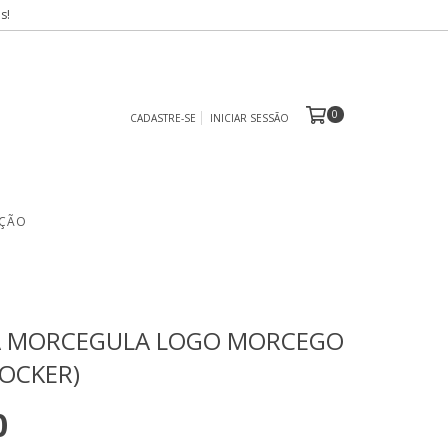
s!
0
CADASTRE-SE
INICIAR SESSÃO
ÇÃO
A MORCEGULA LOGO MORCEGO
ROCKER)
0