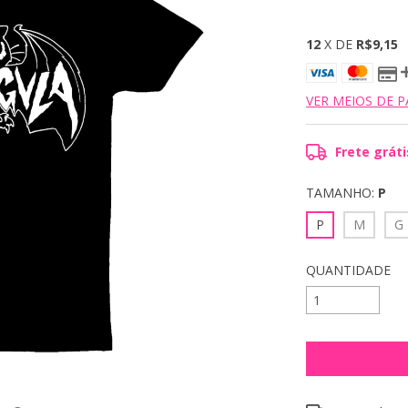
12
X DE
R$9,15
VER MEIOS DE 
Frete gráti
TAMANHO:
P
P
M
G
QUANTIDADE