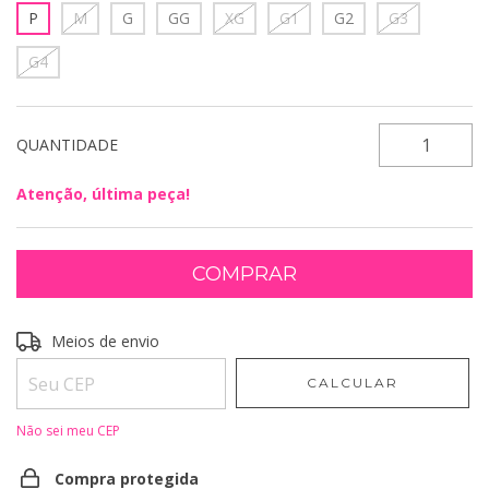
P
M
G
GG
XG
G1
G2
G3
G4
QUANTIDADE
Atenção, última peça!
Entregas para o CEP:
Meios de envio
ALTERAR CEP
CALCULAR
Não sei meu CEP
Compra protegida